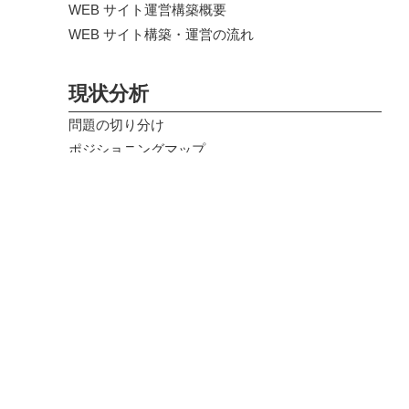
WEB サイト運営構築概要
WEB サイト構築・運営の流れ
現状分析
問題の切り分け
ポジショニングマップ
サイト分析
サイト分析 その1
マーケティング
商品（サービス）のあり方の検証
気をつけるポイント