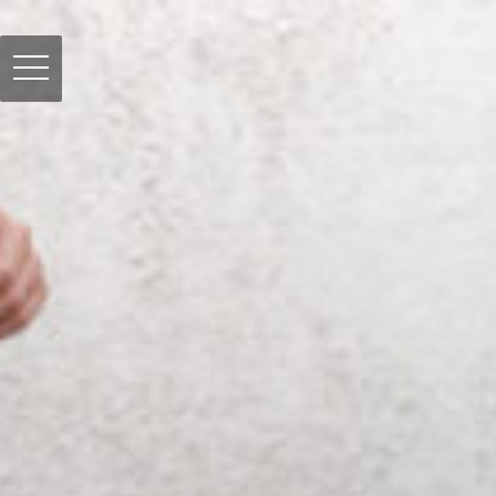
コ
ン
toggle
テ
navigation
ン
ツ
へ
ス
キ
ッ
プ